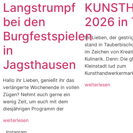
Langstrumpf
KUNST
bei den
2026 in
Burgfestspielen
Ihr Lieben, der gestr
stand in Tauberbisch
in
im Zeichen von Kreati
Kulinarik. Denn: Die g
Jagsthausen
Kleinstadt lud zum
Kunsthandwerkermarkt
Hallo ihr Lieben, genießt ihr das
weiterlesen
verlängerte Wochenende in vollen
Zügen? Nehmt euch gerne ein
wenig Zeit, um euch mit dem
diesjährigen Programm der
weiterlesen
Instagram