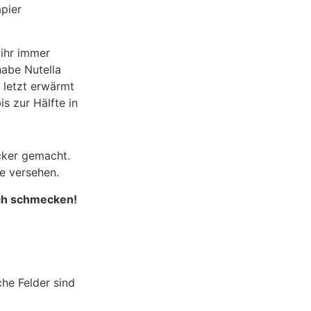
pier
 ihr immer
habe Nutella
 letzt erwärmt
is zur Hälfte in
cker gemacht.
e versehen.
uch schmecken!
che Felder sind