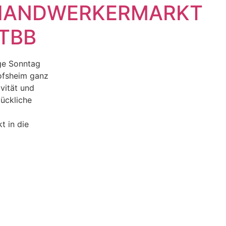
HANDWERKERMARKT
 TBB
ige Sonntag
ofsheim ganz
vität und
lückliche
 in die