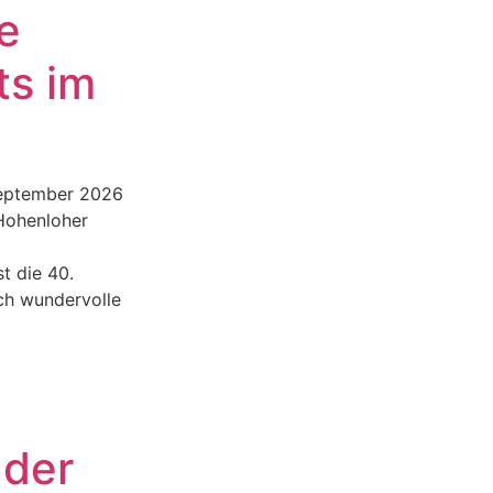
e
ts im
September 2026
 Hohenloher
st die 40.
ch wundervolle
 der