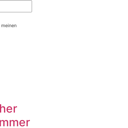
r meinen
her
ommer