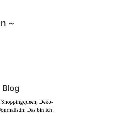
en ~
 Blog
e, Shoppingqueen, Deko-
urnalistin: Das bin ich!