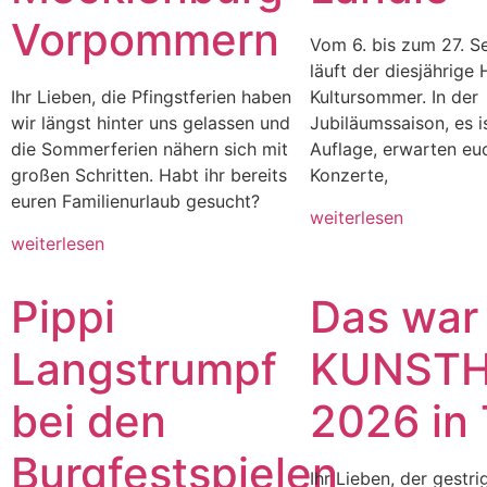
Vorpommern
Vom 6. bis zum 27. 
läuft der diesjährige
Ihr Lieben, die Pfingstferien haben
Kultursommer. In der
wir längst hinter uns gelassen und
Jubiläumssaison, es i
die Sommerferien nähern sich mit
Auflage, erwarten eu
großen Schritten. Habt ihr bereits
Konzerte,
euren Familienurlaub gesucht?
weiterlesen
weiterlesen
Pippi
Das war
Langstrumpf
KUNST
bei den
2026 in
Burgfestspielen
Ihr Lieben, der gestr