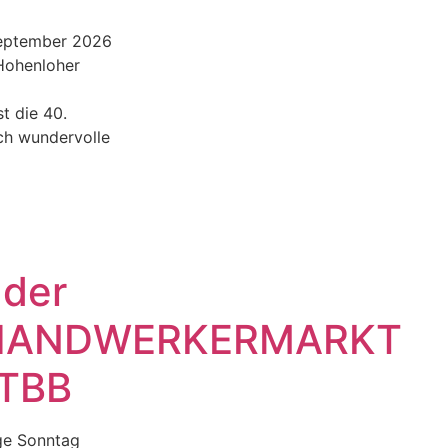
September 2026
 Hohenloher
st die 40.
ch wundervolle
 der
HANDWERKERMARKT
 TBB
ige Sonntag