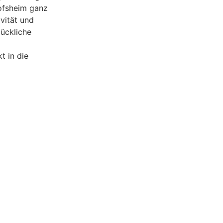
ofsheim ganz
vität und
lückliche
 in die