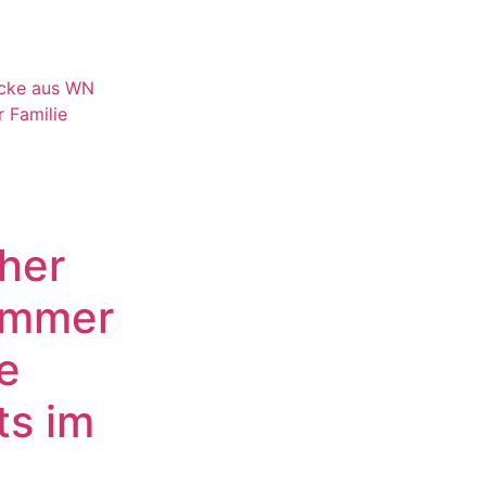
ücke aus WN
 Familie
her
ommer
e
ts im