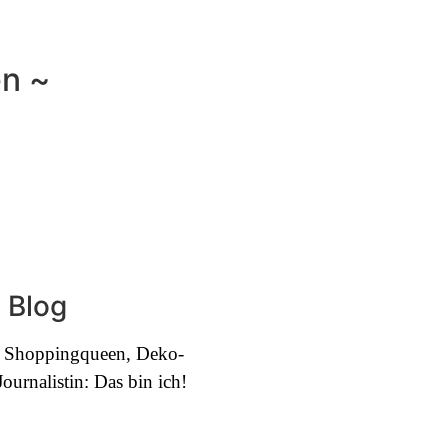
en ~
 Blog
e, Shoppingqueen, Deko-
urnalistin: Das bin ich!