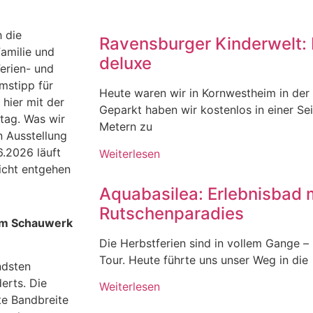
h die
Ravensburger Kinderwelt: 
amilie und
deluxe
erien- und
mstipp für
Heute waren wir in Kornwestheim in der
 hier mit der
Geparkt haben wir kostenlos in einer Se
tag. Was wir
Metern zu
n Ausstellung
6.2026 läuft
Weiterlesen
nicht entgehen
Aquabasilea: Erlebnisbad 
Rutschenparadies
 im Schauwerk
Die Herbstferien sind in vollem Gange – u
Tour. Heute führte uns unser Weg in die
ndsten
erts. Die
Weiterlesen
te Bandbreite