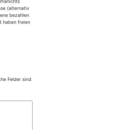
mmanichts
e (alternativ
sene bezahlen
8 haben freien
che Felder sind