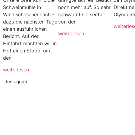
Unsere Unterkunft: die
drängte sich ein Besuch
den Olym
Schweinmühle in
noch mehr auf. So sehr
Direkt n
Windischeschenbach –
schwärmt sie seither
Olympiat
dazu die nächsten Tage
von den
weiterles
einen ausführlichen
weiterlesen
Bericht. Auf der
Hinfahrt machten wir in
Hof einen Stopp, um
den
weiterlesen
Instagram