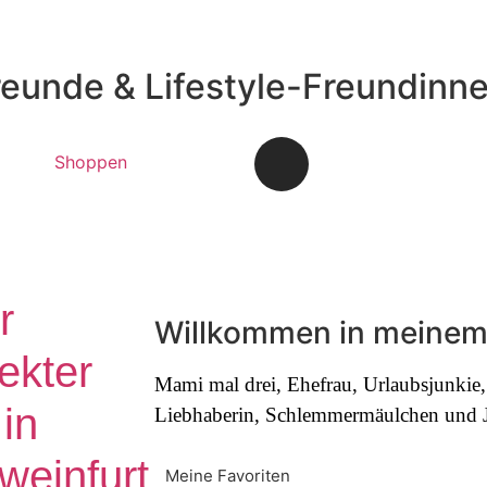
reunde & Lifestyle-Freundinn
Shoppen
r
Willkommen in meinem
ekter
Mami mal drei, Ehefrau, Urlaubsjunki
in
Liebhaberin, Schlemmermäulchen und Jo
weinfurt
Meine Favoriten