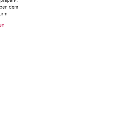
piapark.
eben dem
urm
en