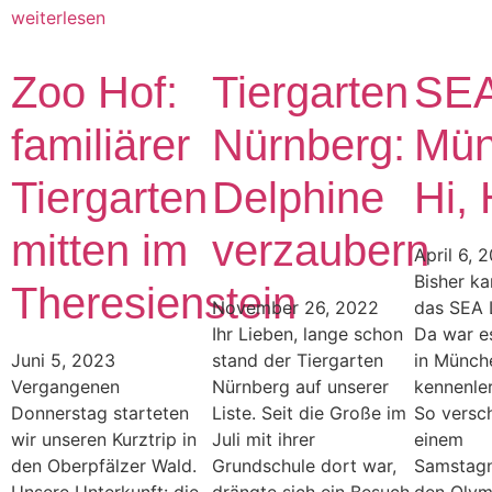
weiterlesen
Zoo Hof:
Tiergarten
SEA
familiärer
Nürnberg:
Mün
Tiergarten
Delphine
Hi, 
mitten im
verzaubern
April 6, 
Bisher ka
Theresienstein
November 26, 2022
das SEA L
Ihr Lieben, lange schon
Da war es
Juni 5, 2023
stand der Tiergarten
in Münch
Vergangenen
Nürnberg auf unserer
kennenler
Donnerstag starteten
Liste. Seit die Große im
So versch
wir unseren Kurztrip in
Juli mit ihrer
einem
den Oberpfälzer Wald.
Grundschule dort war,
Samstagn