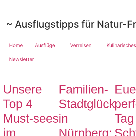
~ Ausflugstipps für Natur-F
Home
Ausflüge
Verreisen
Kulinarisches
Newsletter
Unsere
Familien-
Eue
Top 4
Stadtglück
perf
Must-sees
in
Tag 
im
Nürnberg:
Sch