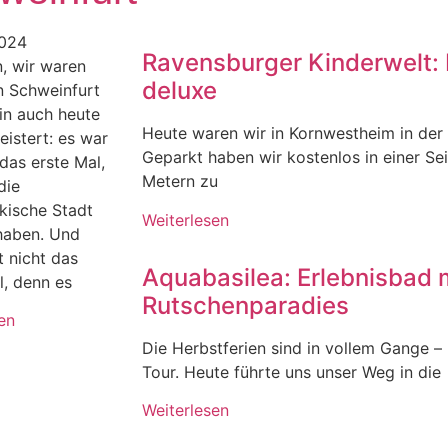
2024
Ravensburger Kinderwelt: 
n, wir waren
deluxe
n Schweinfurt
in auch heute
Heute waren wir in Kornwestheim in der
istert: es war
Geparkt haben wir kostenlos in einer Se
das erste Mal,
Metern zu
die
kische Stadt
Weiterlesen
haben. Und
t nicht das
Aquabasilea: Erlebnisbad 
l, denn es
Rutschenparadies
en
Die Herbstferien sind in vollem Gange – u
Tour. Heute führte uns unser Weg in die
Weiterlesen