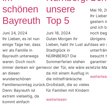
schönen
unsere
Mai 19, 
Ihr Liebe
Bayreuth
Top 5
gestern i
und ich b
Juni 24, 2024
Juni 18, 2024
noch bege
Ihr Lieben, es ist nun
Guten Morgen ihr
übrigens 
einige Tage her, dass
Lieben, habt ihr Lust auf
dass wir 
wir als Familie in
Stadtglück in
unterfrän
Bayreuth unterwegs
NÜRNBERG? Die
besucht 
waren. Doch noch
Sommerferien stehen
garantier
immer denken wir gerne
vor der Tür, wie wäre es
letzte Ma
an diesen
da mit einem Ausflug in
weiterles
wunderschönen
die mittelfränkische
Familiensonntag zurück.
Großstadt, die so vieles
Denn: Bayreuth ist
für Familien mit Kindern
extrem vielseitig, da
weiterlesen
kommt einfach