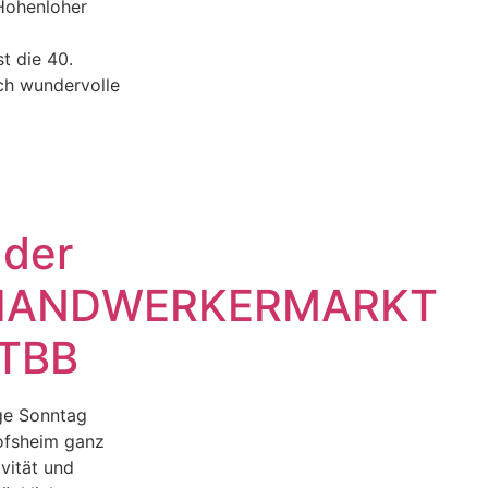
 Hohenloher
st die 40.
ch wundervolle
 der
HANDWERKERMARKT
 TBB
ige Sonntag
ofsheim ganz
vität und