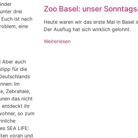
inder
Zoo Basel: unser Sonntagsa
unter drei
 Euch ist nach
Heute waren wir das erste Mal in Basel 
oblem, eine
Der Ausflug hat sich wirklich gelohnt.
Weiterlesen
! Aber auch
tipp für die
t Deutschlands
ennen: Im
e, Zebrahaie,
unen das nicht
 entdeckt ihr
wohner, so zum
hnliche
es SEA LIFE:
iten voran und