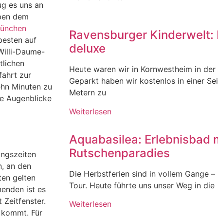
ug es uns an
eben dem
München
Ravensburger Kinderwelt: 
besten auf
deluxe
Willi-Daume-
tlichen
Heute waren wir in Kornwestheim in der
fahrt zur
Geparkt haben wir kostenlos in einer Se
ehn Minuten zu
Metern zu
ge Augenblicke
Weiterlesen
Aquabasilea: Erlebnisbad 
Rutschenparadies
ungszeiten
n, an den
Die Herbstferien sind in vollem Gange – u
ten gelten
Tour. Heute führte uns unser Weg in die
enden ist es
 Zeitfenster.
Weiterlesen
n kommt. Für