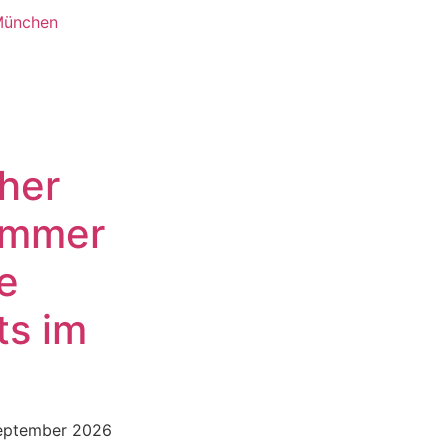
München
her
ommer
e
ts im
September 2026