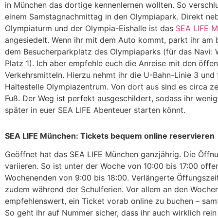
in München das dortige kennenlernen wollten. So verschl
einem Samstagnachmittag in den Olympiapark. Direkt n
Olympiaturm und der Olympia-Eishalle ist das
SEA LIFE 
angesiedelt. Wenn ihr mit dem Auto kommt, parkt ihr am 
dem Besucherparkplatz des Olympiaparks (für das Navi: 
Platz 1). Ich aber empfehle euch die Anreise mit den öffen
Verkehrsmitteln. Hierzu nehmt ihr die U-Bahn-Linie 3 und 
Haltestelle Olympiazentrum. Von dort aus sind es circa z
Fuß. Der Weg ist perfekt ausgeschildert, sodass ihr weni
später in euer SEA LIFE Abenteuer starten könnt.
SEA LIFE München: Tickets bequem online reservieren
Geöffnet hat das SEA LIFE München ganzjährig. Die Öffn
variieren. So ist unter der Woche von 10:00 bis 17:00 offe
Wochenenden von 9:00 bis 18:00. Verlängerte Öffungszei
zudem während der Schulferien. Vor allem an den Wochen
empfehlenswert, ein Ticket vorab online zu buchen – samt
So geht ihr auf Nummer sicher, dass ihr auch wirklich rei