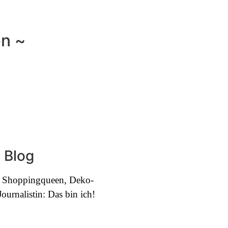
en ~
 Blog
e, Shoppingqueen, Deko-
urnalistin: Das bin ich!