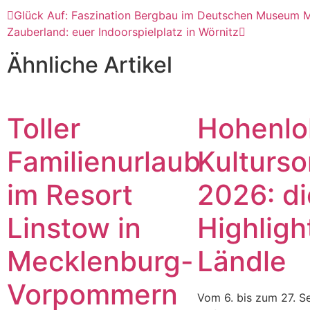
Glück Auf: Faszination Bergbau im Deutschen Museum 
Zauberland: euer Indoorspielplatz in Wörnitz
Ähnliche Artikel
Toller
Hohenlo
Familienurlaub
Kulturs
im Resort
2026: di
Linstow in
Highligh
Mecklenburg-
Ländle
Vorpommern
Vom 6. bis zum 27. 