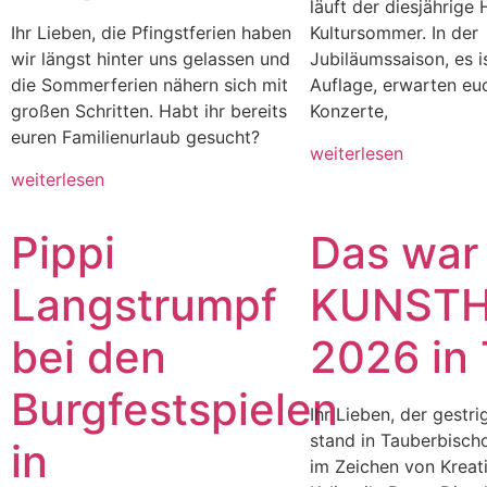
läuft der diesjährige
Ihr Lieben, die Pfingstferien haben
Kultursommer. In der
wir längst hinter uns gelassen und
Jubiläumssaison, es i
die Sommerferien nähern sich mit
Auflage, erwarten eu
großen Schritten. Habt ihr bereits
Konzerte,
euren Familienurlaub gesucht?
weiterlesen
weiterlesen
Pippi
Das war
Langstrumpf
KUNST
bei den
2026 in
Burgfestspielen
Ihr Lieben, der gestr
stand in Tauberbisch
in
im Zeichen von Kreati