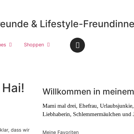
reunde & Lifestyle-Freundinn
hes
Shoppen
 Hai!
Willkommen in meinem
Mami mal drei, Ehefrau, Urlaubsjunki
Liebhaberin, Schlemmermäulchen und Jo
klar, dass wir
Meine Favoriten