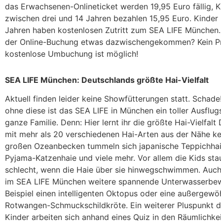
das Erwachsenen-Onlineticket werden 19,95 Euro fällig, K
zwischen drei und 14 Jahren bezahlen 15,95 Euro. Kinder 
Jahren haben kostenlosen Zutritt zum SEA LIFE München.
der Online-Buchung etwas dazwischengekommen? Kein Pr
kostenlose Umbuchung ist möglich!
SEA LIFE München: Deutschlands größte Hai-Vielfalt
Aktuell finden leider keine Showfütterungen statt. Schade
ohne diese ist das SEA LIFE in München ein toller Ausflugs
ganze Familie. Denn: Hier lernt ihr die größte Hai-Vielfal
mit mehr als 20 verschiedenen Hai-Arten aus der Nähe k
großen Ozeanbecken tummeln sich japanische Teppichhai
Pyjama-Katzenhaie und viele mehr. Vor allem die Kids sta
schlecht, wenn die Haie über sie hinwegschwimmen. Auch
im SEA LIFE München weitere spannende Unterwasserbe
Beispiel einen intelligenten Oktopus oder eine außergewö
Rotwangen-Schmuckschildkröte. Ein weiterer Pluspunkt d
Kinder arbeiten sich anhand eines Quiz in den Räumlichke