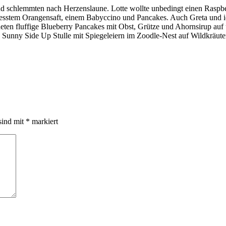
chlemmten nach Herzenslaune. Lotte wollte unbedingt einen Raspberr
resstem Orangensaft, einem Babyccino und Pancakes. Auch Greta und i
ten fluffige Blueberry Pancakes mit Obst, Grütze und Ahornsirup auf
ie Sunny Side Up Stulle mit Spiegeleiern im Zoodle-Nest auf Wildkräu
sind mit
*
markiert