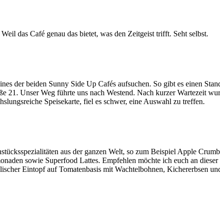
Weil das Café genau das bietet, was den Zeitgeist trifft. Seht selbst.
eines der beiden Sunny Side Up Cafés aufsuchen. So gibt es einen Sta
raße 21. Unser Weg führte uns nach Westend. Nach kurzer Wartezeit wur
lungsreiche Speisekarte, fiel es schwer, eine Auswahl zu treffen.
stücksspezialitäten aus der ganzen Welt, so zum Beispiel Apple Crumb
naden sowie Superfood Lattes. Empfehlen möchte ich euch an dieser S
talischer Eintopf auf Tomatenbasis mit Wachtelbohnen, Kichererbsen u