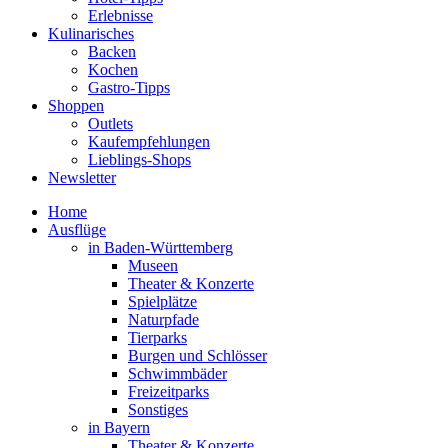
Erlebnisse
Kulinarisches
Backen
Kochen
Gastro-Tipps
Shoppen
Outlets
Kaufempfehlungen
Lieblings-Shops
Newsletter
Home
Ausflüge
in Baden-Württemberg
Museen
Theater & Konzerte
Spielplätze
Naturpfade
Tierparks
Burgen und Schlösser
Schwimmbäder
Freizeitparks
Sonstiges
in Bayern
Theater & Konzerte