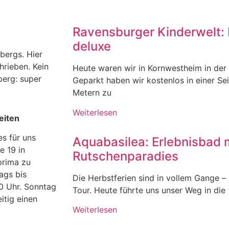
Ravensburger Kinderwelt: 
deluxe
bergs. Hier
hrieben. Kein
Heute waren wir in Kornwestheim in der
berg: super
Geparkt haben wir kostenlos in einer Se
Metern zu
Weiterlesen
eiten
s für uns
Aquabasilea: Erlebnisbad 
e 19 in
Rutschenparadies
prima zu
ags bis
Die Herbstferien sind in vollem Gange – u
00 Uhr. Sonntag
Tour. Heute führte uns unser Weg in die
itig einen
Weiterlesen