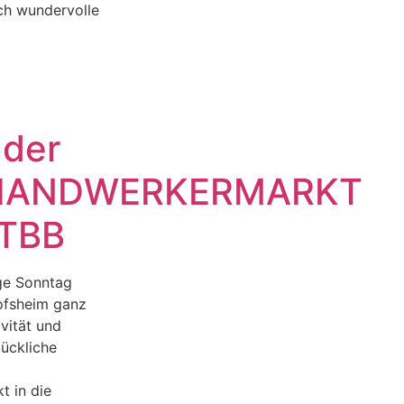
ch wundervolle
 der
HANDWERKERMARKT
 TBB
ige Sonntag
ofsheim ganz
vität und
lückliche
 in die