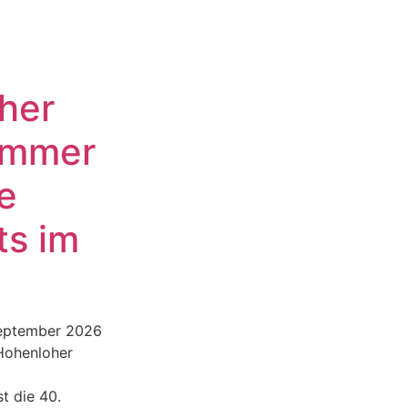
her
ommer
e
ts im
September 2026
 Hohenloher
st die 40.