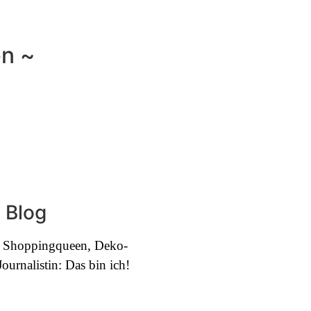
en ~
 Blog
e, Shoppingqueen, Deko-
urnalistin: Das bin ich!