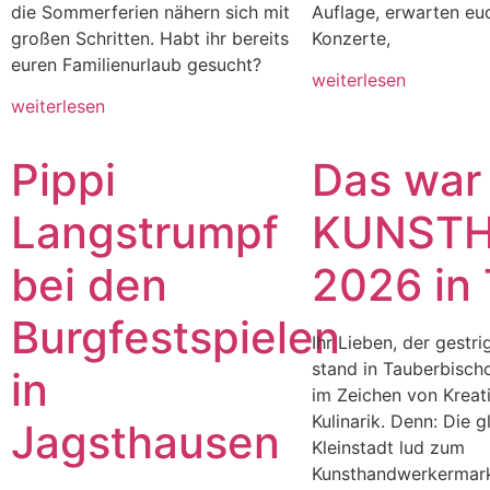
die Sommerferien nähern sich mit
Auflage, erwarten eu
großen Schritten. Habt ihr bereits
Konzerte,
euren Familienurlaub gesucht?
weiterlesen
weiterlesen
Pippi
Das war
Langstrumpf
KUNST
bei den
2026 in
Burgfestspielen
Ihr Lieben, der gestr
stand in Tauberbisch
in
im Zeichen von Kreati
Kulinarik. Denn: Die g
Jagsthausen
Kleinstadt lud zum
Kunsthandwerkermarkt