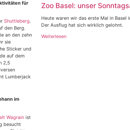
tivitäten für
Zoo Basel: unser Sonntagsa
Heute waren wir das erste Mal in Basel 
er
Shuttleberg
.
Der Ausflug hat sich wirklich gelohnt.
uf den Berg.
die an den zehn
Weiterlesen
r sie
ohe Sticker und
eude auf dem
n 2,5
iversen
ant Lumberjack
Johann im
lt Wagrain
ist
ig besucht