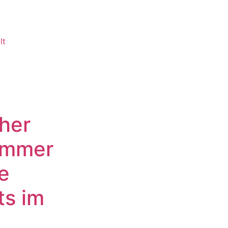
lt
her
ommer
e
ts im