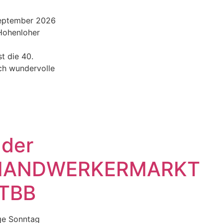
September 2026
 Hohenloher
st die 40.
ch wundervolle
 der
HANDWERKERMARKT
 TBB
ige Sonntag