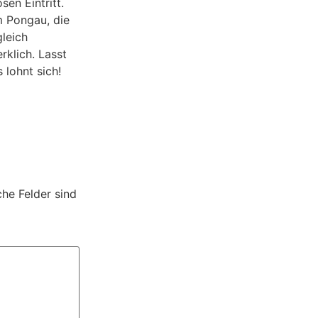
en Eintritt.
m Pongau, die
leich
rklich. Lasst
 lohnt sich!
che Felder sind