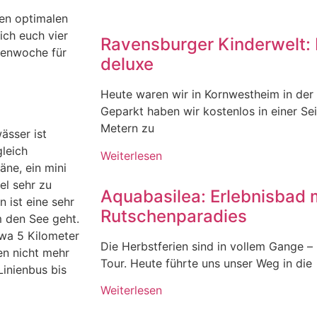
den optimalen
ich euch vier
Ravensburger Kinderwelt: 
rienwoche für
deluxe
Heute waren wir in Kornwestheim in der
Geparkt haben wir kostenlos in einer Se
Metern zu
ässer ist
gleich
Weiterlesen
äne, ein mini
el sehr zu
Aquabasilea: Erlebnisbad 
 ist eine sehr
Rutschenparadies
m den See geht.
twa 5 Kilometer
Die Herbstferien sind in vollem Gange – u
en nicht mehr
Tour. Heute führte uns unser Weg in die
Linienbus bis
Weiterlesen