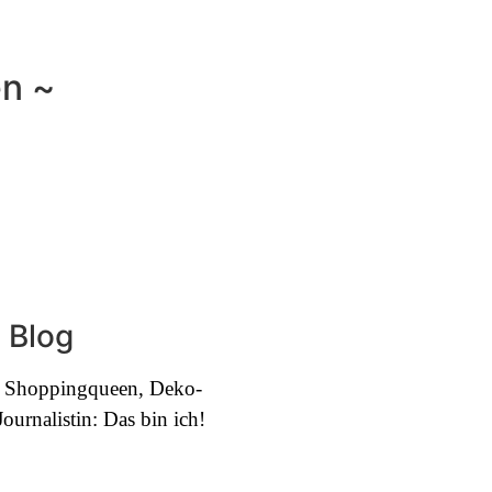
en ~
 Blog
e, Shoppingqueen, Deko-
urnalistin: Das bin ich!