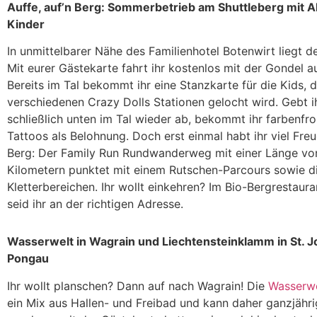
Auffe, auf’n Berg: Sommerbetrieb am Shuttleberg mit Ak
Kinder
In unmittelbarer Nähe des Familienhotel Botenwirt liegt d
Mit eurer Gästekarte fahrt ihr kostenlos mit der Gondel a
Bereits im Tal bekommt ihr eine Stanzkarte für die Kids, 
verschiedenen Crazy Dolls Stationen gelocht wird. Gebt ih
schließlich unten im Tal wieder ab, bekommt ihr farbenfr
Tattoos als Belohnung. Doch erst einmal habt ihr viel Fr
Berg: Der Family Run Rundwanderweg mit einer Länge vo
Kilometern punktet mit einem Rutschen-Parcours sowie d
Kletterbereichen. Ihr wollt einkehren? Im Bio-Bergrestaur
seid ihr an der richtigen Adresse.
Wasserwelt in Wagrain und Liechtensteinklamm in St. 
Pongau
Ihr wollt planschen? Dann auf nach Wagrain! Die
Wasserwe
ein Mix aus Hallen- und Freibad und kann daher ganzjähr