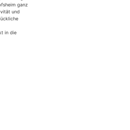
ofsheim ganz
vität und
lückliche
 in die