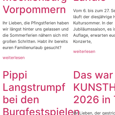
Vorpommern
Vom 6. bis zum 27. 
läuft der diesjährige
Ihr Lieben, die Pfingstferien haben
Kultursommer. In der
wir längst hinter uns gelassen und
Jubiläumssaison, es i
die Sommerferien nähern sich mit
Auflage, erwarten eu
großen Schritten. Habt ihr bereits
Konzerte,
euren Familienurlaub gesucht?
weiterlesen
weiterlesen
Pippi
Das war
Langstrumpf
KUNST
bei den
2026 in
Burgfestspielen
Ihr Lieben, der gestr