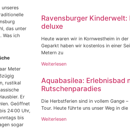
d unseres
aditionelle
Ravensburger Kinderwelt: 
ensburg
deluxe
l, das unter
. Was ich
Heute waren wir in Kornwestheim in der
Geparkt haben wir kostenlos in einer Se
Metern zu
üche
Weiterlesen
aar Meter
ßzügig
Aquabasilea: Erlebnisbad 
, rustikal
Rutschenparadies
lassische
ausbier. Er
Die Herbstferien sind in vollem Gange – u
len. Geöffnet
Tour. Heute führte uns unser Weg in die
 bis 24:00 Uhr,
onntags bis
Weiterlesen
tagen sogar