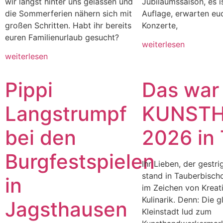
wir längst hinter uns gelassen und
Jubiläumssaison, es i
die Sommerferien nähern sich mit
Auflage, erwarten eu
großen Schritten. Habt ihr bereits
Konzerte,
euren Familienurlaub gesucht?
weiterlesen
weiterlesen
Pippi
Das war
Langstrumpf
KUNST
bei den
2026 in
Burgfestspielen
Ihr Lieben, der gestr
stand in Tauberbisch
in
im Zeichen von Kreati
Kulinarik. Denn: Die g
Jagsthausen
Kleinstadt lud zum