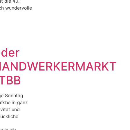
st die 40.
ch wundervolle
 der
HANDWERKERMARKT
 TBB
ige Sonntag
ofsheim ganz
vität und
lückliche