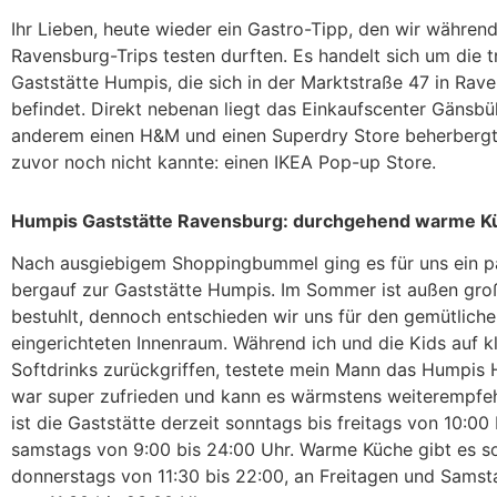
Ihr Lieben, heute wieder ein Gastro-Tipp, den wir währen
Ravensburg-Trips testen durften. Es handelt sich um die tr
Gaststätte Humpis, die sich in der Marktstraße 47 in Rav
befindet. Direkt nebenan liegt das Einkaufscenter Gänsbüh
anderem einen H&M und einen Superdry Store beherbergt
zuvor noch nicht kannte: einen IKEA Pop-up Store.
Humpis Gaststätte Ravensburg: durchgehend warme K
Nach ausgiebigem Shoppingbummel ging es für uns ein p
bergauf zur Gaststätte Humpis. Im Sommer ist außen gro
bestuhlt, dennoch entschieden wir uns für den gemütlichen
eingerichteten Innenraum. Während ich und die Kids auf k
Softdrinks zurückgriffen, testete mein Mann das Humpis H
war super zufrieden und kann es wärmstens weiterempfeh
ist die Gaststätte derzeit sonntags bis freitags von 10:00
samstags von 9:00 bis 24:00 Uhr. Warme Küche gibt es s
donnerstags von 11:30 bis 22:00, an Freitagen und Sams