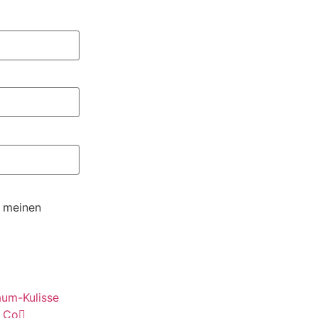
r meinen
aum-Kulisse
d Co