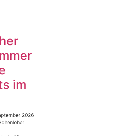
her
ommer
e
ts im
September 2026
 Hohenloher