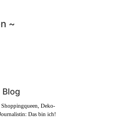
en ~
 Blog
e, Shoppingqueen, Deko-
urnalistin: Das bin ich!