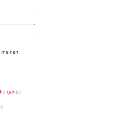
r meinen
die ganze
e