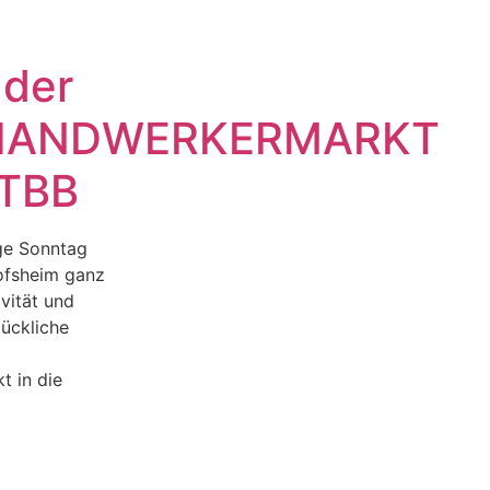
 der
HANDWERKERMARKT
 TBB
ige Sonntag
ofsheim ganz
vität und
lückliche
 in die