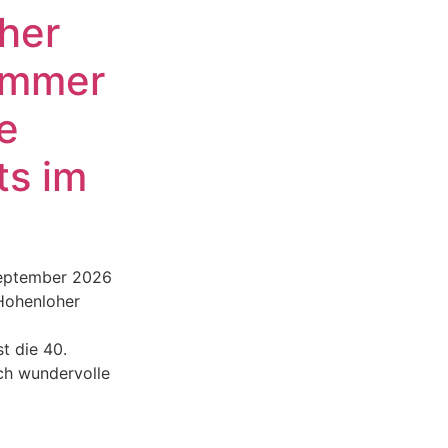
her
ommer
e
ts im
September 2026
 Hohenloher
st die 40.
ch wundervolle