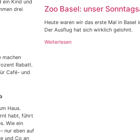
d ein Kind und
Zoo Basel: unser Sonntagsa
ommen drei
Heute waren wir das erste Mal in Basel 
Der Ausflug hat sich wirklich gelohnt.
Weiterlesen
de machen
rozent Rabatt.
für Café- und
b
zum Haus.
nt habt, führt
s. Wie ein
– nur eben auf
le und Co an