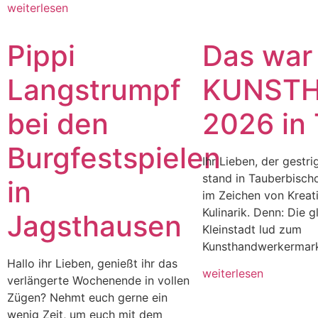
weiterlesen
Pippi
Das war
Langstrumpf
KUNST
bei den
2026 in
Burgfestspielen
Ihr Lieben, der gestr
stand in Tauberbisch
in
im Zeichen von Kreati
Kulinarik. Denn: Die g
Jagsthausen
Kleinstadt lud zum
Kunsthandwerkermarkt
Hallo ihr Lieben, genießt ihr das
weiterlesen
verlängerte Wochenende in vollen
Zügen? Nehmt euch gerne ein
wenig Zeit, um euch mit dem