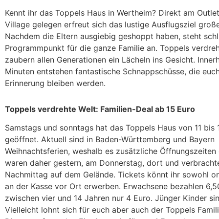
Kennt ihr das Toppels Haus in Wertheim? Direkt am Outle
Village gelegen erfreut sich das lustige Ausflugsziel große
Nachdem die Eltern ausgiebig geshoppt haben, steht schli
Programmpunkt für die ganze Familie an. Toppels verdreh
zaubern allen Generationen ein Lächeln ins Gesicht. Inner
Minuten entstehen fantastische Schnappschüsse, die euch
Erinnerung bleiben werden.
Toppels verdrehte Welt: Familien-Deal ab 15 Euro
Samstags und sonntags hat das Toppels Haus von 11 bis 
geöffnet. Aktuell sind in Baden-Württemberg und Bayern
Weihnachtsferien, weshalb es zusätzliche Öffnungszeiten 
waren daher gestern, am Donnerstag, dort und verbrachte
Nachmittag auf dem Gelände. Tickets könnt ihr sowohl on
an der Kasse vor Ort erwerben. Erwachsene bezahlen 6,5
zwischen vier und 14 Jahren nur 4 Euro. Jünger Kinder sin
Vielleicht lohnt sich für euch aber auch der Toppels Famil