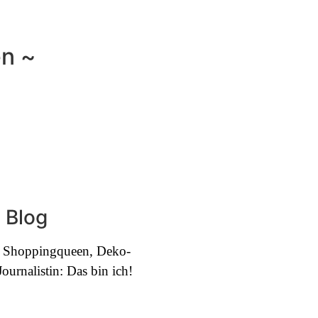
en ~
 Blog
e, Shoppingqueen, Deko-
urnalistin: Das bin ich!