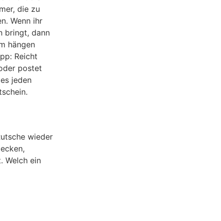
mer, die zu
n. Wenn ihr
h bringt, dann
aum hängen
ipp: Reicht
oder postet
 es jeden
schein.
Rutsche wieder
mecken,
. Welch ein