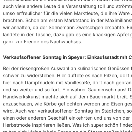
auch viele andere Leute die Veranstaltung toll und strömte
umso erfreulicher für die vielen Marktleute, die ihre War
brachten. Schon am ersten Marktstand in der Maximilian
wir anhalten, da der Sohnemann Zwetschgen erspähte. E
landete in der Tasche, dazu gab es eine knackigen Apfel 
ganz zur Freude des Nachwuchses.
Verkaufsoffener Sonntag in Speyer: Einkaufsstadt mit
Bei der riesengroßen Auswahl an kulinarischen Genüssen fi
schwer zu widerstehen. Hier duftete es nach Pilzen, dort
hier nach Dampfnudeln mit Vanillesoße, dort nach gebra
und so weiter und so fort. Ein wahrer Gaumenschmaus! 
Handwerkskunst machte sich auf dem Bauermarkt breit. 
anzuschauen, wie Körbe geflochten werden und Eisen ge
wird. Auch war verkaufsoffener Sonntag im Städtchen, so
einen oder anderen Geschäft einkehrten und uns von der
Herbstmode inspirieren ließen. Was ich super schön finde: