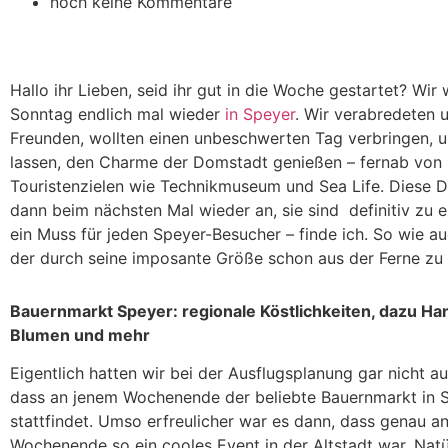
noch keine Kommentare
Hallo ihr Lieben, seid ihr gut in die Woche gestartet? Wi
Sonntag endlich mal wieder
in Speyer
. Wir verabredeten 
Freunden, wollten einen unbeschwerten Tag verbringen, u
lassen, den Charme der Domstadt genießen – fernab von 
Touristenzielen wie Technikmuseum und Sea Life. Diese D
dann beim nächsten Mal wieder an, sie sind definitiv zu
ein Muss für jeden Speyer-Besucher – finde ich. So wie a
der durch seine imposante Größe schon aus der Ferne zu 
Bauernmarkt Speyer: regionale Köstlichkeiten, dazu H
Blumen und mehr
Eigentlich hatten wir bei der Ausflugsplanung gar nicht a
dass an jenem Wochenende der beliebte Bauernmarkt in 
stattfindet. Umso erfreulicher war es dann, dass genau a
Wochenende so ein cooles Event in der Altstadt war. Natü