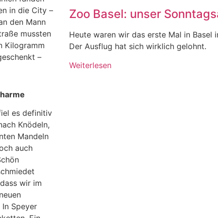
n in die City –
Zoo Basel: unser Sonntagsa
e an den Mann
straße mussten
Heute waren wir das erste Mal in Basel 
in Kilogramm
Der Ausflug hat sich wirklich gelohnt.
geschenkt –
Weiterlesen
 Charme
el es definitiv
 nach Knödeln,
nnten Mandeln
Doch auch
Schön
schmiedet
dass wir im
 neuen
 In Speyer