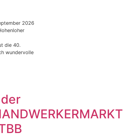
September 2026
 Hohenloher
st die 40.
ch wundervolle
 der
HANDWERKERMARKT
 TBB