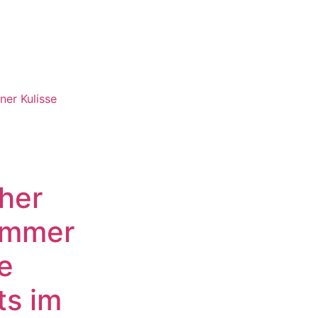
er Kulisse
her
ommer
e
ts im