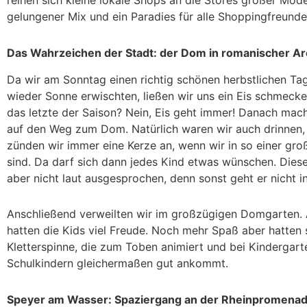
reihen sich kleine lokale Shops an die Stores großer Mode
gelungener Mix und ein Paradies für alle Shoppingfreunde
Das Wahrzeichen der Stadt: der Dom in romanischer Ar
Da wir am Sonntag einen richtig schönen herbstlichen Ta
wieder Sonne erwischten, ließen wir uns ein Eis schmecken
das letzte der Saison? Nein, Eis geht immer! Danach mach
auf den Weg zum Dom. Natürlich waren wir auch drinnen, 
zünden wir immer eine Kerze an, wenn wir in so einer gro
sind. Da darf sich dann jedes Kind etwas wünschen. Dies
aber nicht laut ausgesprochen, denn sonst geht er nicht in
Anschließend verweilten wir im großzügigen Domgarten.
hatten die Kids viel Freude. Noch mehr Spaß aber hatten 
Kletterspinne, die zum Toben animiert und bei Kindergart
Schulkindern gleichermaßen gut ankommt.
Speyer am Wasser: Spaziergang an der Rheinpromena