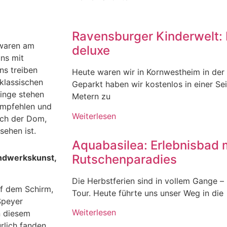
Ravensburger Kinderwelt: 
r waren am
deluxe
uns mit
ns treiben
Heute waren wir in Kornwestheim in der
klassischen
Geparkt haben wir kostenlos in einer Se
inge stehen
Metern zu
 empfehlen und
Weiterlesen
uch der Dom,
sehen ist.
Aquabasilea: Erlebnisbad 
Rutschenparadies
andwerkskunst,
Die Herbstferien sind in vollem Gange – u
uf dem Schirm,
Tour. Heute führte uns unser Weg in die
Speyer
Weiterlesen
n diesem
rlich fanden