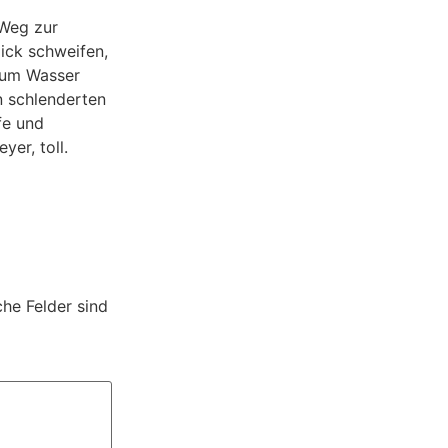
 Weg zur
ick schweifen,
 zum Wasser
n schlenderten
fe und
er, toll.
che Felder sind