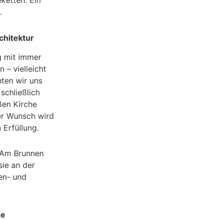
ketten. Ein
.
chitektur
g mit immer
 – vielleicht
ten wir uns
schließlich
ßen Kirche
er Wunsch wird
 Erfüllung.
 Am Brunnen
sie an der
en- und
de