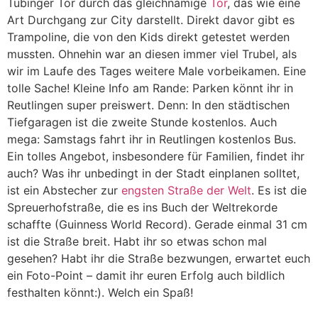
Tübinger Tor durch das gleichnamige
Tor
, das wie eine
Art Durchgang zur City darstellt. Direkt davor gibt es
Trampoline, die von den Kids direkt getestet werden
mussten. Ohnehin war an diesen immer viel Trubel, als
wir im Laufe des Tages weitere Male vorbeikamen. Eine
tolle Sache! Kleine Info am Rande: Parken könnt ihr in
Reutlingen super preiswert. Denn: In den städtischen
Tiefgaragen ist die zweite Stunde kostenlos. Auch
mega: Samstags fahrt ihr in Reutlingen kostenlos Bus.
Ein tolles Angebot, insbesondere für Familien, findet ihr
auch? Was ihr unbedingt in der Stadt einplanen solltet,
ist ein Abstecher zur
engsten Straße der Welt
. Es ist die
Spreuerhofstraße, die es ins Buch der Weltrekorde
schaffte (Guinness World Record). Gerade einmal 31 cm
ist die Straße breit. Habt ihr so etwas schon mal
gesehen? Habt ihr die Straße bezwungen, erwartet euch
ein Foto-Point – damit ihr euren Erfolg auch bildlich
festhalten könnt:). Welch ein Spaß!