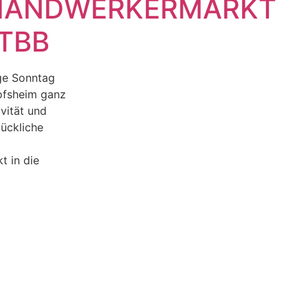
HANDWERKERMARKT
 TBB
ige Sonntag
ofsheim ganz
vität und
lückliche
 in die