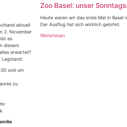
Zoo Basel: unser Sonntagsa
Heute waren wir das erste Mal in Basel 
Der Ausflug hat sich wirklich gelohnt.
chland aktuell
um 2. November
Weiterlesen
ibt es
in diesem
alles erwartet?
m Legoland:
:30 und um
Saures zu
Uhr
rk
amilie