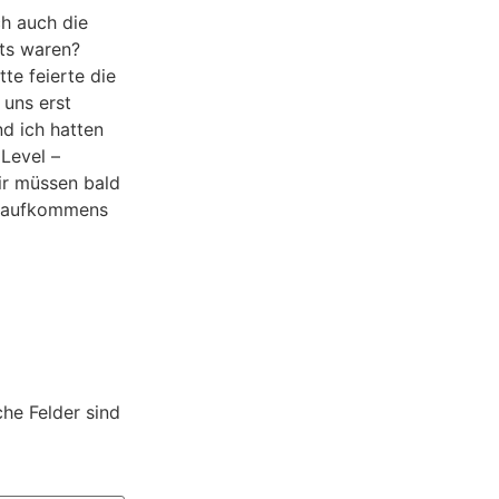
h auch die
hts waren?
te feierte die
 uns erst
d ich hatten
 Level –
wir müssen bald
eraufkommens
che Felder sind