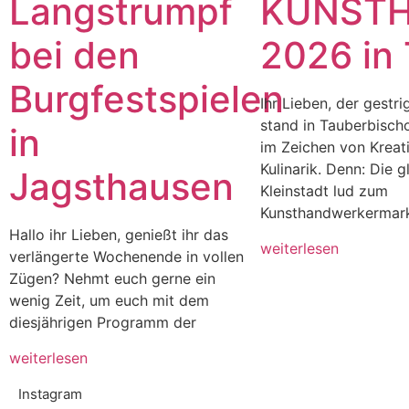
Langstrumpf
KUNST
bei den
2026 in
Burgfestspielen
Ihr Lieben, der gestr
stand in Tauberbisch
in
im Zeichen von Kreati
Kulinarik. Denn: Die g
Jagsthausen
Kleinstadt lud zum
Kunsthandwerkermarkt
Hallo ihr Lieben, genießt ihr das
weiterlesen
verlängerte Wochenende in vollen
Zügen? Nehmt euch gerne ein
wenig Zeit, um euch mit dem
diesjährigen Programm der
weiterlesen
Instagram