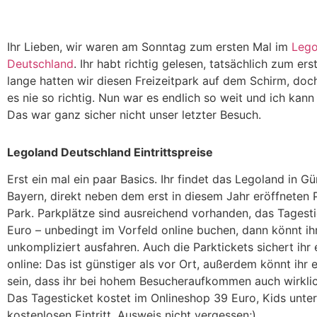
Ihr Lieben, wir waren am Sonntag zum ersten Mal im
Lego
Deutschland
. Ihr habt richtig gelesen, tatsächlich zum er
lange hatten wir diesen Freizeitpark auf dem Schirm, doch
es nie so richtig. Nun war es endlich so weit und ich kan
Das war ganz sicher nicht unser letzter Besuch.
Legoland Deutschland Eintrittspreise
Erst ein mal ein paar Basics. Ihr findet das Legoland in G
Bayern, direkt neben dem erst in diesem Jahr eröffneten
Park. Parkplätze sind ausreichend vorhanden, das Tagesti
Euro – unbedingt im Vorfeld online buchen, dann könnt i
unkompliziert ausfahren. Auch die Parktickets sichert ihr 
online: Das ist günstiger als vor Ort, außerdem könnt ihr 
sein, dass ihr bei hohem Besucheraufkommen auch wirkli
Das Tagesticket kostet im Onlineshop 39 Euro, Kids unte
kostenlosen Eintritt. Ausweis nicht vergessen;).