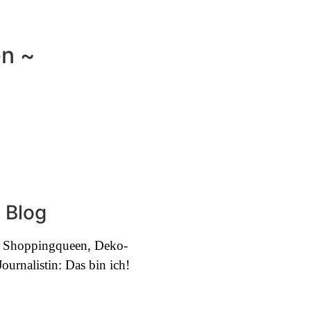
en ~
 Blog
e, Shoppingqueen, Deko-
urnalistin: Das bin ich!