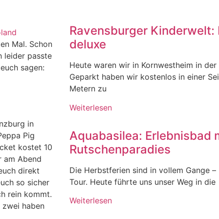
Ravensburger Kinderwelt: 
land
deluxe
sten Mal. Schon
 leider passte
Heute waren wir in Kornwestheim in der
n euch sagen:
Geparkt haben wir kostenlos in einer Se
Metern zu
Weiterlesen
ünzburg in
Aquabasilea: Erlebnisbad 
 Peppa Pig
Rutschenparadies
cket kostet 10
hr am Abend
Die Herbstferien sind in vollem Gange – u
euch direkt
Tour. Heute führte uns unser Weg in die
euch so sicher
ch rein kommt.
Weiterlesen
r zwei haben