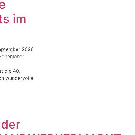
e
ts im
September 2026
 Hohenloher
st die 40.
ch wundervolle
 der