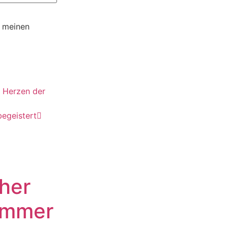
r meinen
m Herzen der
begeistert
her
ommer