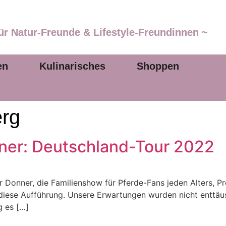
ür Natur-Freunde & Lifestyle-Freundinnen ~
en
Kulinarisches
Shoppen
rg
nner: Deutschland-Tour 2022
 Donner, die Familienshow für Pferde-Fans jeden Alters, P
 diese Aufführung. Unsere Erwartungen wurden nicht enttäus
g es […]