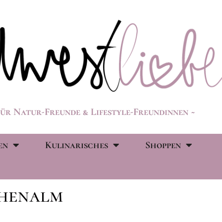
für Natur-Freunde & Lifestyle-Freundinnen ~
en
Kulinarisches
Shoppen
henalm