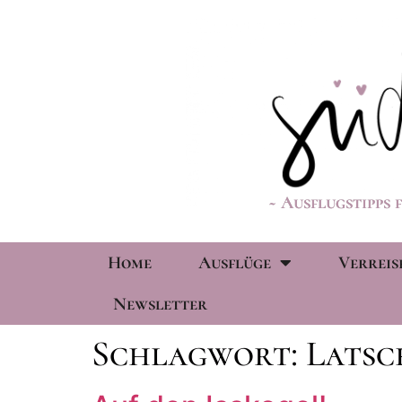
~ Ausflugstipps 
Home
Ausflüge
Verreis
Newsletter
Schlagwort:
Latsc