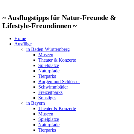
Zum
Inhalt
springen
~ Ausflugstipps für Natur-Freunde &
Lifestyle-Freundinnen ~
Home
Ausflüge
in Baden-Württemberg
Museen
Theater & Konzerte
Spielplätze
Naturpfade
Tierparks
Burgen und Schlösser
Schwimmbäder
Freizeitparks
Sonstiges
in Bayern
Theater & Konzerte
Museen
Spielplätze
Naturpfade
Tierparks