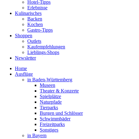
Hotel-Tipps
Erlebnisse
Kulinarisches
Backen
Kochen
Gastro-Tipps
Shoppen
Outlets
Kaufempfehlungen
Lieblings-Shops
Newsletter
Home
Ausflüge
in Baden-Württemberg
Museen
Theater & Konzerte
Spielplätze
Naturpfade
Tierparks
Burgen und Schlösser
Schwimmbäder
Freizeitparks
Sonstiges
in Bayern