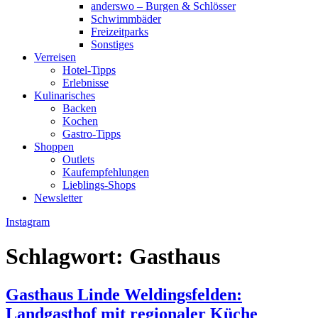
anderswo – Burgen & Schlösser
Schwimmbäder
Freizeitparks
Sonstiges
Verreisen
Hotel-Tipps
Erlebnisse
Kulinarisches
Backen
Kochen
Gastro-Tipps
Shoppen
Outlets
Kaufempfehlungen
Lieblings-Shops
Newsletter
Instagram
Schlagwort:
Gasthaus
Gasthaus Linde Weldingsfelden:
Landgasthof mit regionaler Küche