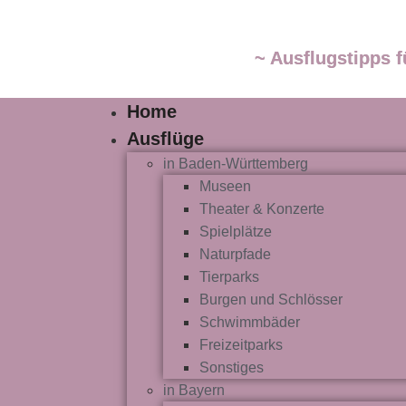
~ Ausflugstipps f
Home
Ausflüge
in Baden-Württemberg
Museen
Theater & Konzerte
Spielplätze
Naturpfade
Tierparks
Burgen und Schlösser
Schwimmbäder
Freizeitparks
Sonstiges
in Bayern