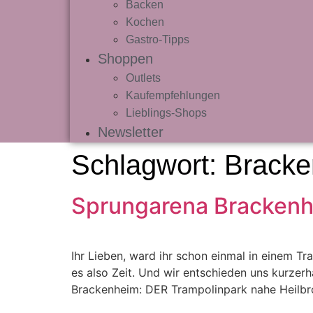
Backen
Kochen
Gastro-Tipps
Shoppen
Outlets
Kaufempfehlungen
Lieblings-Shops
Newsletter
Schlagwort:
Bracke
Sprungarena Brackenhe
Ihr Lieben, ward ihr schon einmal in einem T
es also Zeit. Und wir entschieden uns kurzer
Brackenheim: DER Trampolinpark nahe Heilbron