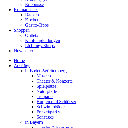
Erlebnisse
Kulinarisches
Backen
Kochen
Gastro-Tipps
Shoppen
Outlets
Kaufempfehlungen
Lieblings-Shops
Newsletter
Home
Ausflüge
in Baden-Württemberg
Museen
Theater & Konzerte
Spielplätze
Naturpfade
Tierparks
Burgen und Schlösser
Schwimmbäder
Freizeitparks
Sonstiges
in Bayern
Theater & Konzerte