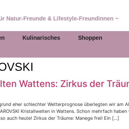
ür Natur-Freunde & Lifestyle-Freundinnen ~
en
Kulinarisches
Shoppen
OVSKI
ten Wattens: Zirkus der Trä
grund eher schlechter Wetterprognose überlegten wir am 
WAROVSKI Kristallwelten in Wattens. Schon mehrfach haben w
so auch heute! Zirkus der Träume: Manege frei! Ein […]